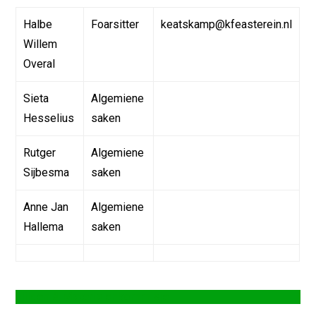
Halbe
Foarsitter
keatskamp@kfeasterein.nl
Willem
Overal
Sieta
Algemiene
Hesselius
saken
Rutger
Algemiene
Sijbesma
saken
Anne Jan
Algemiene
Hallema
saken
Fjilden & Materialenkommisje