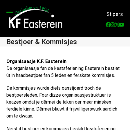
Skip
to
Stipers
content
Open
Close
Faceboo
Instag
Twitt
You
mobile
mobile
menu
menu
Bestjoer & Kommisjes
Organisaasje K.F. Easterein
De organisaasje fan de keatsferiening Easterein bestiet
út in haadbestjoer fan 5 leden en ferskate kommisjes.
De kommisjes wurde diels oanstjoerd troch de
bestjoersleden. Foar dizze organisaasjestruktuer is
keazen omdat je dêrmei de taken oer mear minsken
ferdiele kinne. Dêrmei bliuwt it frijwilligerswurk aardich
om te dwaan.
Neist it bestjoer en kommisjes beskikt keatsferiening