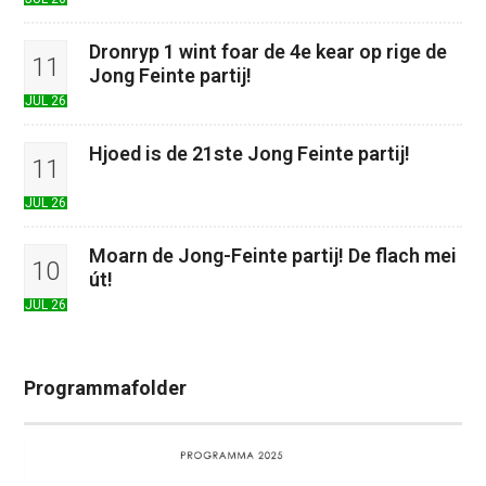
Dronryp 1 wint foar de 4e kear op rige de
11
Jong Feinte partij!
JUL 26
Hjoed is de 21ste Jong Feinte partij!
11
JUL 26
Moarn de Jong-Feinte partij! De flach mei
10
út!
JUL 26
Programmafolder