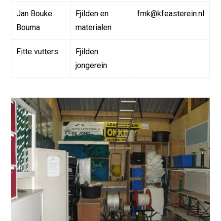
Jan Bouke
Fjilden en
fmk@kfeasterein.nl
Bouma
materialen
Fitte vutters
Fjilden
jongerein