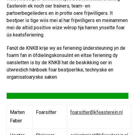
Easterein ek noch oer trainers, team- en
partoerbegelieders en in protte oare frijwilligers. It
bestjoer is tige wiis mei al har frijwilligers en meinammen
mei de altiid positive wize wêrop hja harren ynsette foar
ús keatsferiening.
Fanút de KNKB krije wy as feriening ûndersteuning yn de
foarm fan in ôfdielingskonsulint en eltse feriening dy
oansletten is by de KNKB hat de beskikking oer in
útwreidich hânboek foar bestjoerlike, technyske en
organisatoaryske saken.
Haadbestjoer
Marten
Foarsitter
f
oarsitter@kfeasterein.nl
Faber