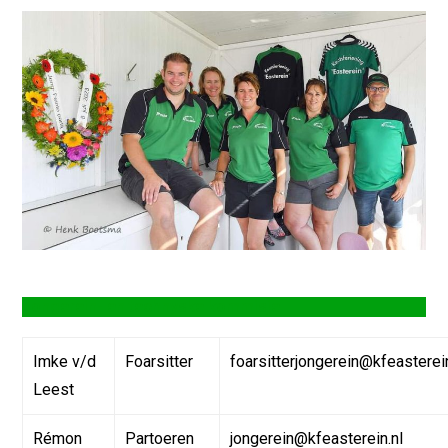
Jongerein- en technyske kommisje
Imke v/d
Foarsitter
foarsitterjongerein@kfeasterein
Leest
Rémon
Partoeren
jongerein@kfeasterein.nl