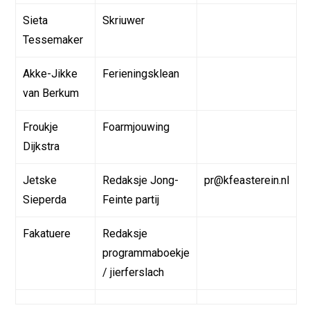
Sieta
Skriuwer
Tessemaker
Akke-Jikke
Ferieningsklean
van Berkum
Froukje
Foarmjouwing
Dijkstra
Jetske
Redaksje Jong-
pr@kfeasterein.nl
Sieperda
Feinte partij
Fakatuere
Redaksje
programmaboekje
/ jierferslach