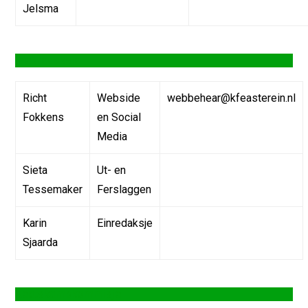
Jelsma
Webredaksje
Richt
Webside
webbehear@kfeasterein.nl
Fokkens
en Social
Media
Sieta
Ut- en
Tessemaker
Ferslaggen
Karin
Einredaksje
Sjaarda
Keatskampkommisje