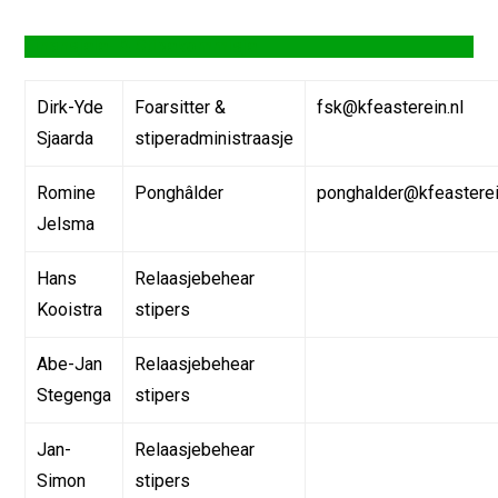
Finansjele- & Stipekommisje
Dirk-Yde
Foarsitter &
fsk@kfeasterein.nl
Sjaarda
stiperadministraasje
Romine
Ponghâlder
ponghalder@kfeasterei
Jelsma
Hans
Relaasjebehear
Kooistra
stipers
Abe-Jan
Relaasjebehear
Stegenga
stipers
Jan-
Relaasjebehear
Simon
stipers