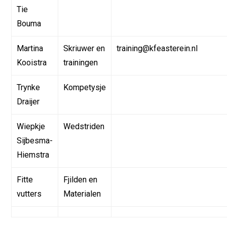
Tie
Bouma
Martina
Skriuwer en
training@kfeasterein.nl
Kooistra
trainingen
Trynke
Kompetysje
Draijer
Wiepkje
Wedstriden
Sijbesma-
Hiemstra
Fitte
Fjilden en
vutters
Materialen