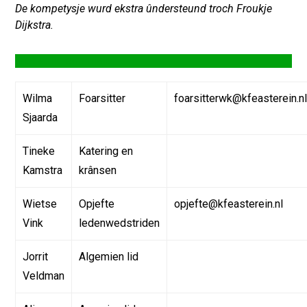
De kompetysje wurd ekstra ûndersteund troch Froukje
Dijkstra.
Wedstriidkommisje
Wilma
Foarsitter
foarsitterwk@kfeasterein.n
Sjaarda
Tineke
Katering en
Kamstra
krânsen
Wietse
Opjefte
opjefte@kfeasterein.nl
Vink
ledenwedstriden
Jorrit
Algemien lid
Veldman