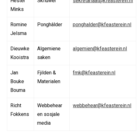
Hester
Skriuwer
sekretariaat@kfeasterein.nl
Minks
Romine
Ponghâlder
ponghalder@kfeasterein.nl
Jelsma
Dieuwke
Algemiene
algemien@kfeasterein.nl
Kooistra
saken
Jan
Fjilden &
fmk@kfeasterein.nl
Bouke
Materialen
Bouma
Richt
Webbehear
webbehear@kfeasterein.nl
Fokkens
en sosjale
media