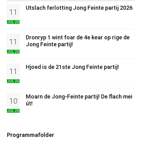
Utslach ferlotting Jong Feinte partij 2026
11
JUL 26
Dronryp 1 wint foar de 4e kear op rige de
11
Jong Feinte partij!
JUL 26
Hjoed is de 21ste Jong Feinte partij!
11
JUL 26
Moarn de Jong-Feinte partij! De flach mei
10
út!
JUL 26
Programmafolder