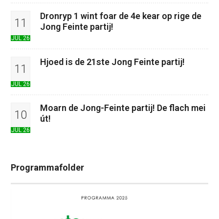
Dronryp 1 wint foar de 4e kear op rige de
11
Jong Feinte partij!
JUL 26
Hjoed is de 21ste Jong Feinte partij!
11
JUL 26
Moarn de Jong-Feinte partij! De flach mei
10
út!
JUL 26
Programmafolder