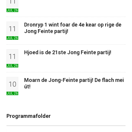
11
JUL 26
Dronryp 1 wint foar de 4e kear op rige de
11
Jong Feinte partij!
JUL 26
Hjoed is de 21ste Jong Feinte partij!
11
JUL 26
Moarn de Jong-Feinte partij! De flach mei
10
út!
JUL 26
Programmafolder