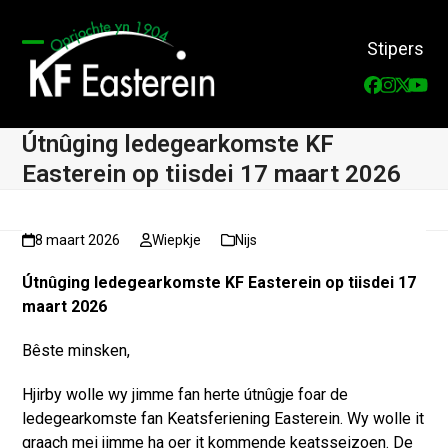
Skip
to
Stipers
content
Open
Close
Faceboo
Instag
Twitt
You
mobile
mobile
menu
menu
Útnûging ledegearkomste KF
Easterein op tiisdei 17 maart 2026
8 maart 2026
Wiepkje
Nijs
Útnûging ledegearkomste KF Easterein op tiisdei 17
maart 2026
Bêste minsken,
Hjirby wolle wy jimme fan herte útnûgje foar de
ledegearkomste fan Keatsferiening Easterein. Wy wolle it
graach mei jimme ha oer it kommende keatsseizoen. De