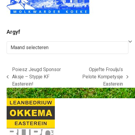
Argyf
Argyf
Poiesz Jeugd Sponsor
Opjefte Froulju’s
Aksje – Stypje KF
Pelote Kompetysje
previous
next
Easterein!
Easterein
post:
post: