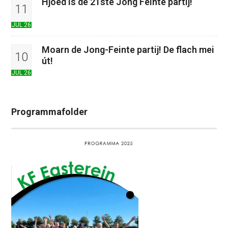
Hjoed is de 21ste Jong Feinte partij!
11
JUL 26
Moarn de Jong-Feinte partij! De flach mei
10
út!
JUL 26
Programmafolder