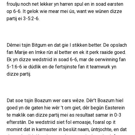
froulju noch net lekker yn harren spul en in soad earsten
op 6-6. It gelok wie mear mei ús, want we wûnen dizze
partij ei 3-5:2-6.
Dêrnei tsjin Bitgum en dat gie l stikken better. De opslach
fan Marije en Imke rûn al better en ek it perk raaide goed.
Ek yn dizze wedstriid in soad 6-6, mar de oerwinning fan
5-1:6-6 ie dúdlik en de fertsjinste fan it teamwurk yn
dizze partij.
Dat soe tsjin Boazum wer oars wêze. Dêr’t Boazum hiel
goed yn de gaten hie wêr ’t om giet, dêr begûn Easterein
te maklik oan dizze partij mei as resultaat samar in 0-3
efterstân. De wedstriid siet fol emoasje, foaral op it
momint dat in karmaster in beslút naam, ûntrjochte, en dat