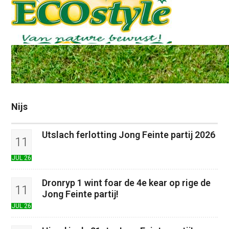
Nijs
Utslach ferlotting Jong Feinte partij 2026
11
JUL 26
Dronryp 1 wint foar de 4e kear op rige de
11
Jong Feinte partij!
JUL 26