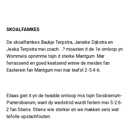
SKOALFAMKES
De skoalfamkes Baukje Terpstra, Janieke Dijkstra en
Jeska Terpstra mei coach …? moasten it de 1e omloop yn
Wommels opnimme tsjin it sterke Mantgum. Mar
ferrassend en goed keatsend winne de meiden fan
Easterein fan Mantgum mei mar leafst 2-5:4-6.
Eilaas giet it yn de twadde omloop mis tsjin Seisbierrum-
Pietersbierum, want dy wedstriid wurdt ferlern mei 5-2:6-
2 fan Stiens. Stiens wie sterker en we makken sels wat
tefolle opslachfouten.