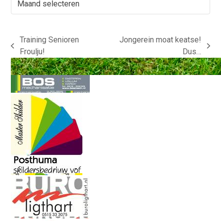
Training Senioren
Jongerein moat keatse!
previous
next
Froulju!
Dus…
post:
post: