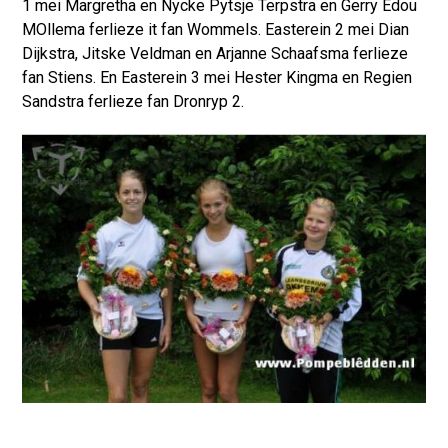
1 mei Margretha en Nycke Pytsje Terpstra en Gerry Edou
MOllema ferlieze it fan Wommels. Easterein 2 mei Dian
Dijkstra, Jitske Veldman en Arjanne Schaafsma ferlieze
fan Stiens. En Easterein 3 mei Hester Kingma en Regien
Sandstra ferlieze fan Dronryp 2.