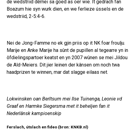
de wedstriid dêrnei sa goed as oer wie. It gedrach fan
Boazum hie syn wurk dien, en we ferlieze ússels en de
wedstriid, 2-5:4-6.
Nei de Jong-Famme no ek gjin priis op it NK foar froulju.
Marije en Anke Marije ha sûnt de pupillen al tegearre yn in
ôfdielingspartoer keatst en yn 2007 wûnen se mei Jildou
de Ald-Meiers. Dit jier leinen der kânsen om noch twa
haadprizen te winnen, mar dat slagge eilaas net.
Lokwinsken oan Berltsum mei Ilse Tuinenga, Leonie vd
Graaf en Harmke Siegersma met it beheljen fan it
Nederlânsk kampioenskip
Ferslach, útslach en fideo (bron: KNKB.nl)