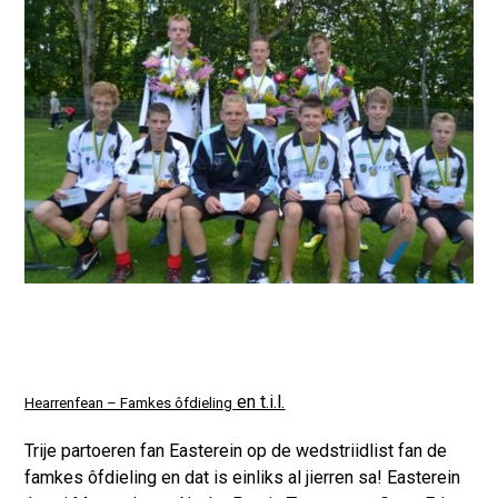
en t.i.l.
Hearrenfean – Famkes ôfdieling
Trije partoeren fan Easterein op de wedstriidlist fan de
famkes ôfdieling en dat is einliks al jierren sa! Easterein