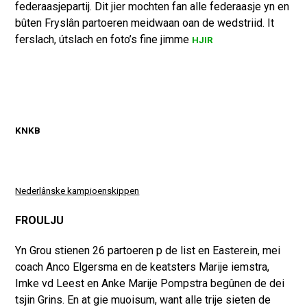
federaasjepartij. Dit jier mochten fan alle federaasje yn en
bûten Fryslân partoeren meidwaan oan de wedstriid.
It
ferslach, útslach en foto’s fine jimme
HJIR
KNKB
Nederlânske kampioenskippen
FROULJU
Yn Grou stienen 26 partoeren p de list en Easterein, mei
coach Anco Elgersma en de keatsters Marije iemstra,
Imke vd Leest en Anke Marije Pompstra begûnen de dei
tsjin Grins. En at gie muoisum, want alle trije sieten de