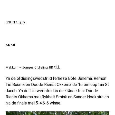
SNEIN 15 july
KNKB
en t.i.l.
Makkum – Jonges ôfdieling
Yn de ôfdielingswedstriid ferlieze Bote Jellema, Remon
Tie Bouma en Doede Rienst Okkema de 1e omloop fan St
Jacob. Yn de t.i.l.-wedstriid is de krânse foar Doede
Rients Okkema mei Rykhelt Smink en Sander Hoekstra as
hja de finale mei 5-4:6-6 winne.