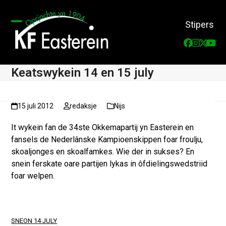
Skip
to
Stipers
content
Open
Close
Faceboo
Instag
Twitt
You
mobile
mobile
menu
menu
Keatswykein 14 en 15 july
15 juli 2012
redaksje
Nijs
It wykein fan de 34ste Okkemapartij yn Easterein en
fansels de Nederlânske Kampioenskippen foar froulju,
skoaljonges en skoalfamkes. Wie der in sukses? En
snein ferskate oare partijen lykas in ôfdielingswedstriid
foar welpen.
SNEON 14 JULY