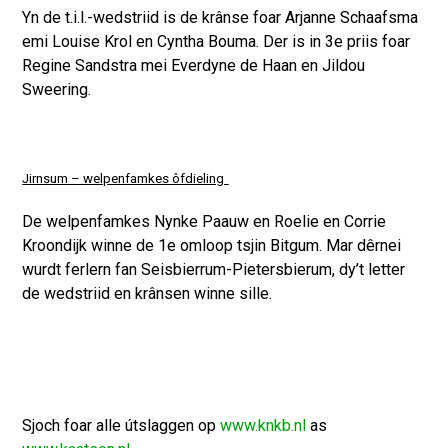
Yn de t.i.l.-wedstriid is de krânse foar Arjanne Schaafsma
emi Louise Krol en Cyntha Bouma. Der is in 3e priis foar
Regine Sandstra mei Everdyne de Haan en Jildou
Sweering.
Jirnsum – welpenfamkes ôfdieling
De welpenfamkes Nynke Paauw en Roelie en Corrie
Kroondijk winne de 1e omloop tsjin Bitgum. Mar dêrnei
wurdt ferlern fan Seisbierrum-Pietersbierum, dy’t letter
de wedstriid en krânsen winne sille.
Sjoch foar alle útslaggen op
www.knkb.nl
as