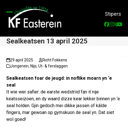
Skip
to
Stipers
content
Open
Close
Faceboo
Instag
Twitt
You
mobile
mobile
menu
menu
Sealkeatsen 13 april 2025
29 april 2025
Richt Fokkens
Jongerein
,
Nijs
,
Ut- & ferslaggen
Sealkeatsen foar de jeugd: in noflike moarn yn ‘e
seal
It wie wer safier: de earste wedstriid fan it nije
keatsseizoen, en dy waard dizze kear lekker binnen yn ‘e
seal holden. Gjin gedoch mei dikke jassen of kâlde
fingers, mar gewoan op gymskuon de seal yn. Dat siet
wol goed!