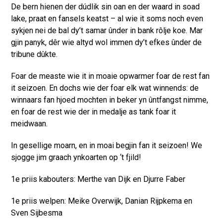
De bern hienen der dúdlik sin oan en der waard in soad
lake, praat en fansels keatst – al wie it soms noch even
sykjen nei de bal dy’t samar ûnder in bank rôlje koe. Mar
gjin panyk, dêr wie altyd wol immen dy’t efkes ûnder de
tribune dûkte.
Foar de measte wie it in moaie opwarmer foar de rest fan
it seizoen. En dochs wie der foar elk wat winnends: de
winnaars fan hjoed mochten in beker yn ûntfangst nimme,
en foar de rest wie der in medalje as tank foar it
meidwaan.
In gesellige moarn, en in moai begjin fan it seizoen! We
sjogge jim graach ynkoarten op ‘t fjild!
1e priis kabouters: Merthe van Dijk en Djurre Faber
1e priis welpen: Meike Overwijk, Danian Rijpkema en
Sven Sijbesma