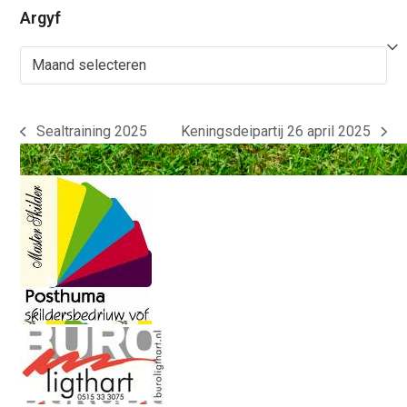
Argyf
Argyf
Sealtraining 2025
Keningsdeipartij 26 april 2025
previous
next
post:
post: