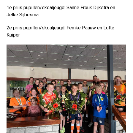
1e priis pupillen/skoaljeugd: Sanne Frouk Dijkstra en
Jelke Sijbesma
2e priis pupillen/skoaljeugd: Femke Paauw en Lotte
Kuiper
previous
next
slide
slide