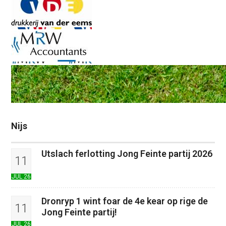
Nijs
Utslach ferlotting Jong Feinte partij 2026
11
JUL 26
Dronryp 1 wint foar de 4e kear op rige de
11
Jong Feinte partij!
JUL 26