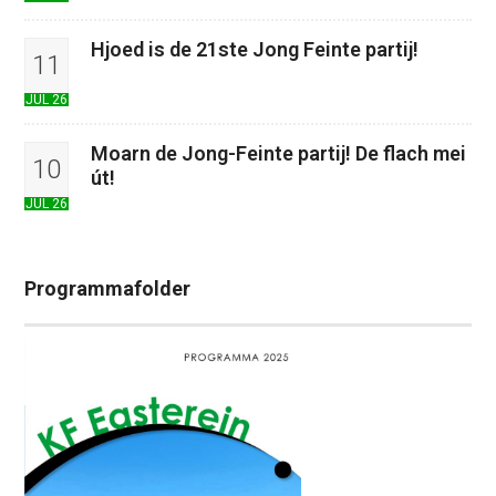
Hjoed is de 21ste Jong Feinte partij!
11
JUL 26
Moarn de Jong-Feinte partij! De flach mei
10
út!
JUL 26
Programmafolder